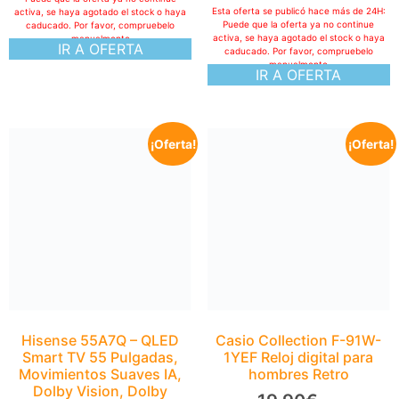
Esta oferta se publicó hace más de 24H:
activa, se haya agotado el stock o haya
Puede que la oferta ya no continue
caducado. Por favor, compruebelo
activa, se haya agotado el stock o haya
manualmente
IR A OFERTA
caducado. Por favor, compruebelo
manualmente
IR A OFERTA
¡Oferta!
¡Oferta!
Hisense 55A7Q – QLED
Smart TV 55 Pulgadas,
Movimientos Suaves IA,
Dolby Vision, Dolby
Atmos, Subwoofer
Integrado, Modo Juego
Plus, Modo Deportes IA,
Bluetooth & HDMI 2.1,
Control por Voz Alexa
629,00
€
Casio Collection F-91W-
346,28
€
1YEF Reloj digital para
hombres Retro
Esta oferta se publicó hace más de 24H:
Puede que la oferta ya no continue
activa, se haya agotado el stock o haya