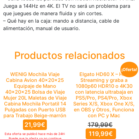
Juega a 144Hz en 4K. El TV no será un problema para
que juegues de manera fluida y sin cortes.
– Qué hay en la caja: mando a distancia, cable de
alimentación, manual de usuario.
Productos relacionados
¡Oferta!
WENIG Mochila Viaje
Elgato HD60 X – Haz
Cabina Avion 40x20x25
Streaming y graba a
Equipaje de Mano
1080p60 HDR10 o 4K30
40x20x25 Bolsa de Viaje
con latencia ultrabaja en
Mujer 20L Maletas de Viaje
PS5/Pro, PS4/Pro, Xbox
Cabina Mochila Portatil 14
Series X/S, Xbox One X/S,
Pulgadas con Puerto USB
en OBS y Otros, Funciona
para Trabajo Beige-marrón
con PC y Mac
21,99
€
179,99
€
119,99
€
Esta oferta se publicó hace más de 24H:
Puede que la oferta ya no continue