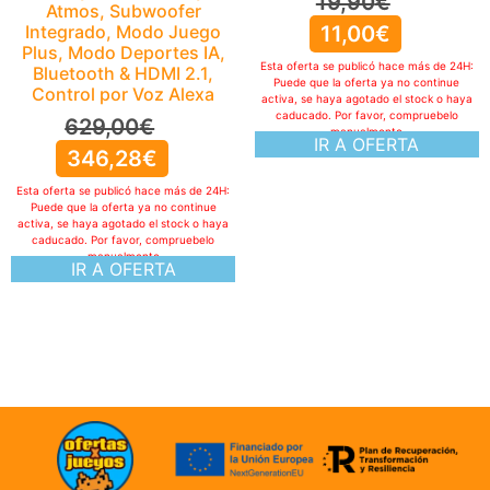
19,90
€
caducado. Por favor, compruebelo
11,00
€
manualmente
IR A OFERTA
Esta oferta se publicó hace más de 24H:
Puede que la oferta ya no continue
activa, se haya agotado el stock o haya
caducado. Por favor, compruebelo
manualmente
IR A OFERTA
ofertasXjuegos © TODOS LOS DERECHOS RESERVADOS
Politica de cookies