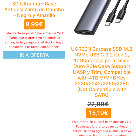
3D Ultrafina – Base
Antideslizante de Caucho
– Negro y Amarillo
9,99
€
Esta oferta se publicó hace más de 24H:
Puede que la oferta ya no continue
activa, se haya agotado el stock o haya
caducado. Por favor, compruebelo
UGREEN Carcasa SSD M.2
manualmente
NVMe USB C 3.2 Gen 2,
IR A OFERTA
10Gbps Caja para Disco
Duro PCIe Case Support
UASP y Trim, Compatible
with 4TB M/M+B Key
2230/2242/2260/2280
(Not Compatible with
SATA)
22,99
€
15,19
€
Esta oferta se publicó hace más de 24H:
Puede que la oferta ya no continue
activa, se haya agotado el stock o haya
caducado. Por favor, compruebelo