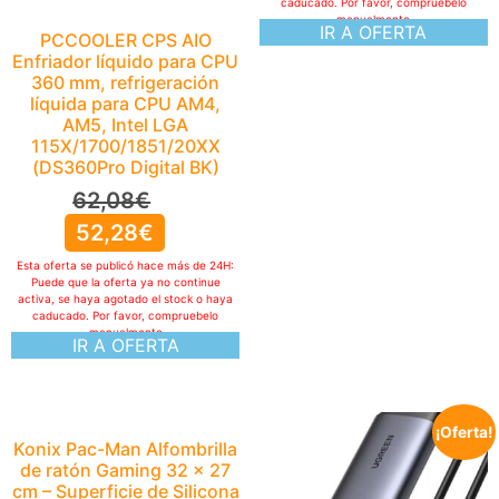
caducado. Por favor, compruebelo
manualmente
IR A OFERTA
PCCOOLER CPS AIO
Enfriador líquido para CPU
360 mm, refrigeración
líquida para CPU AM4,
AM5, Intel LGA
115X/1700/1851/20XX
(DS360Pro Digital BK)
62,08
€
52,28
€
Esta oferta se publicó hace más de 24H:
Puede que la oferta ya no continue
activa, se haya agotado el stock o haya
caducado. Por favor, compruebelo
manualmente
IR A OFERTA
¡Oferta!
Konix Pac-Man Alfombrilla
de ratón Gaming 32 x 27
cm – Superficie de Silicona