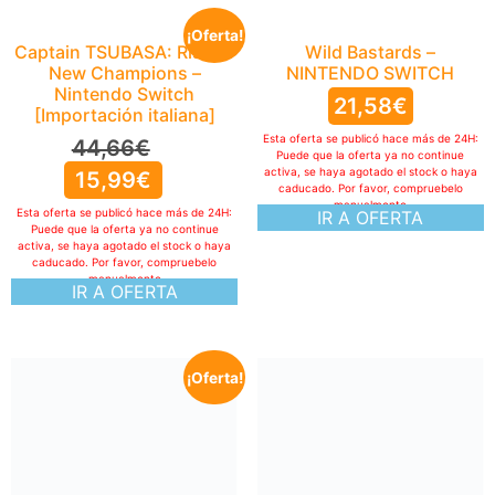
¡Oferta!
Captain TSUBASA: Rise of
Wild Bastards –
New Champions –
NINTENDO SWITCH
Nintendo Switch
21,58
€
[Importación italiana]
Esta oferta se publicó hace más de 24H:
44,66
€
Puede que la oferta ya no continue
activa, se haya agotado el stock o haya
15,99
€
caducado. Por favor, compruebelo
manualmente
Esta oferta se publicó hace más de 24H:
IR A OFERTA
Puede que la oferta ya no continue
activa, se haya agotado el stock o haya
caducado. Por favor, compruebelo
manualmente
IR A OFERTA
¡Oferta!
Endless Ocean Luminous,
Nintendo Switch-Spiel
23,47
€
19,01
€