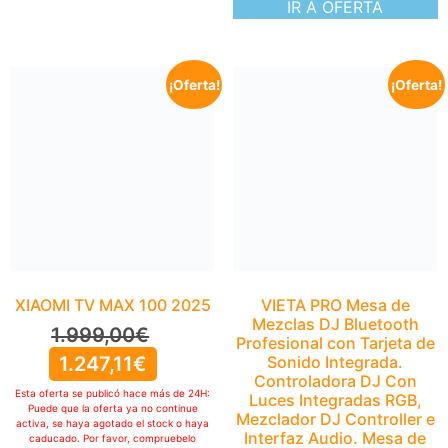
IR A OFERTA
¡Oferta!
¡Oferta!
XIAOMI TV MAX 100 2025
1.999,00
€
1.247,11
€
Esta oferta se publicó hace más de 24H:
Puede que la oferta ya no continue
activa, se haya agotado el stock o haya
caducado. Por favor, compruebelo
manualmente
IR A OFERTA
VIETA PRO Mesa de
Mezclas DJ Bluetooth
Profesional con Tarjeta de
Sonido Integrada.
Controladora DJ Con
Luces Integradas RGB,
Mezclador DJ Controller e
Interfaz Audio. Mesa de