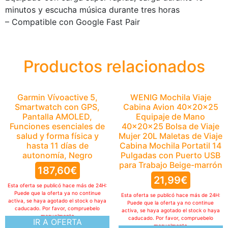
minutos y escucha música durante tres horas
– Compatible con Google Fast Pair
Productos relacionados
Garmin Vívoactive 5,
WENIG Mochila Viaje
Smartwatch con GPS,
Cabina Avion 40x20x25
Pantalla AMOLED,
Equipaje de Mano
Funciones esenciales de
40x20x25 Bolsa de Viaje
salud y forma física y
Mujer 20L Maletas de Viaje
hasta 11 días de
Cabina Mochila Portatil 14
autonomía, Negro
Pulgadas con Puerto USB
para Trabajo Beige-marrón
187,60
€
21,99
€
Esta oferta se publicó hace más de 24H:
Puede que la oferta ya no continue
Esta oferta se publicó hace más de 24H:
activa, se haya agotado el stock o haya
Puede que la oferta ya no continue
caducado. Por favor, compruebelo
activa, se haya agotado el stock o haya
manualmente
caducado. Por favor, compruebelo
IR A OFERTA
manualmente