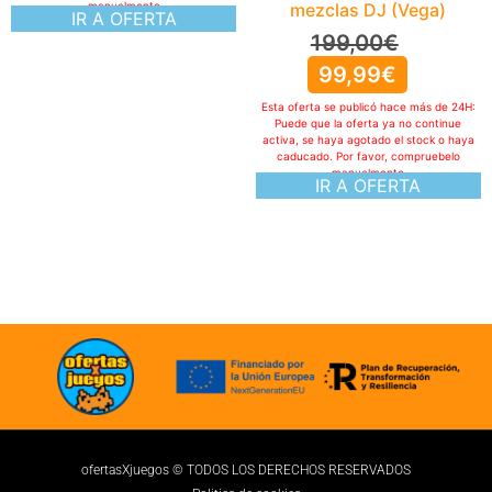
mezclas DJ (Vega)
199,00
€
99,99
€
Esta oferta se publicó hace más de 24H:
Puede que la oferta ya no continue
activa, se haya agotado el stock o haya
caducado. Por favor, compruebelo
manualmente
IR A OFERTA
ofertasXjuegos © TODOS LOS DERECHOS RESERVADOS