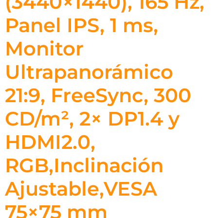
(3440×1440), 165 Hz,
Panel IPS, 1 ms,
Monitor
Ultrapanorámico
21:9, FreeSync, 300
CD/m², 2× DP1.4 y
HDMI2.0,
RGB,Inclinación
Ajustable,VESA
75×75 mm