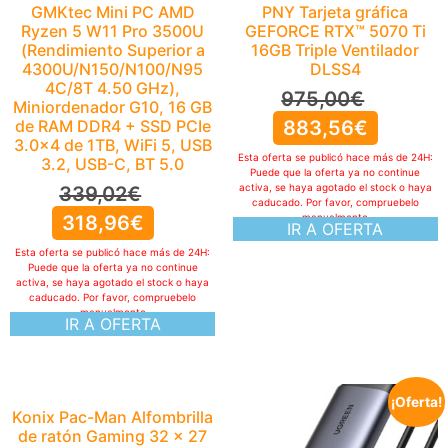
GMKtec Mini PC AMD
PNY Tarjeta gráfica
Ryzen 5 W11 Pro 3500U
GEFORCE RTX™ 5070 Ti
(Rendimiento Superior a
16GB Triple Ventilador
4300U/N150/N100/N95
DLSS4
4C/8T 4.50 GHz),
975,00
€
Miniordenador G10, 16 GB
de RAM DDR4 + SSD PCIe
883,56
€
3.0×4 de 1TB, WiFi 5, USB
Esta oferta se publicó hace más de 24H:
3.2, USB-C, BT 5.0
Puede que la oferta ya no continue
activa, se haya agotado el stock o haya
339,02
€
caducado. Por favor, compruebelo
318,96
€
manualmente
IR A OFERTA
Esta oferta se publicó hace más de 24H:
Puede que la oferta ya no continue
activa, se haya agotado el stock o haya
caducado. Por favor, compruebelo
manualmente
IR A OFERTA
¡Oferta!
Konix Pac-Man Alfombrilla
de ratón Gaming 32 x 27