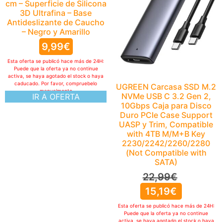
cm – Superficie de Silicona
3D Ultrafina – Base
Antideslizante de Caucho
– Negro y Amarillo
9,99
€
Esta oferta se publicó hace más de 24H:
Puede que la oferta ya no continue
activa, se haya agotado el stock o haya
caducado. Por favor, compruebelo
UGREEN Carcasa SSD M.2
manualmente
NVMe USB C 3.2 Gen 2,
IR A OFERTA
10Gbps Caja para Disco
Duro PCIe Case Support
UASP y Trim, Compatible
with 4TB M/M+B Key
2230/2242/2260/2280
(Not Compatible with
SATA)
22,99
€
15,19
€
Esta oferta se publicó hace más de 24H:
Puede que la oferta ya no continue
activa, se haya agotado el stock o haya