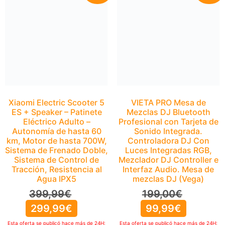
Xiaomi Electric Scooter 5
VIETA PRO Mesa de
ES + Speaker – Patinete
Mezclas DJ Bluetooth
Eléctrico Adulto –
Profesional con Tarjeta de
Autonomía de hasta 60
Sonido Integrada.
km, Motor de hasta 700W,
Controladora DJ Con
Sistema de Frenado Doble,
Luces Integradas RGB,
Sistema de Control de
Mezclador DJ Controller e
Tracción, Resistencia al
Interfaz Audio. Mesa de
Agua IPX5
mezclas DJ (Vega)
399,99
€
199,00
€
299,99
€
99,99
€
Esta oferta se publicó hace más de 24H:
Esta oferta se publicó hace más de 24H: