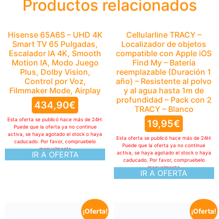
Productos relacionados
Hisense 65A6S – UHD 4K
Cellularline TRACY –
Smart TV 65 Pulgadas,
Localizador de objetos
Escalador IA 4K, Smooth
compatible con Apple iOS
Motion IA, Modo Juego
Find My – Batería
Plus, Dolby Vision,
reemplazable (Duración 1
Control por Voz,
año) – Resistente al polvo
Filmmaker Mode, Airplay
y al agua hasta 1m de
profundidad – Pack con 2
434,90
€
TRACY – Blanco
Esta oferta se publicó hace más de 24H:
19,95
€
Puede que la oferta ya no continue
activa, se haya agotado el stock o haya
Esta oferta se publicó hace más de 24H:
caducado. Por favor, compruebelo
Puede que la oferta ya no continue
manualmente
IR A OFERTA
activa, se haya agotado el stock o haya
caducado. Por favor, compruebelo
manualmente
IR A OFERTA
¡Oferta!
¡Oferta!