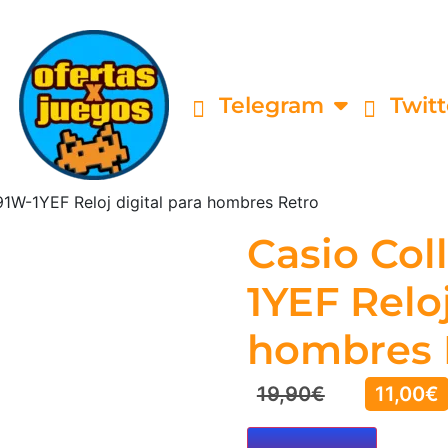
Telegram
Twitt
91W-1YEF Reloj digital para hombres Retro
Casio Col
1YEF Reloj
hombres 
19,90
€
11,00
€