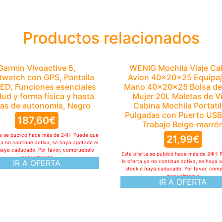
Productos relacionados
Garmin Vívoactive 5,
WENIG Mochila Viaje Ca
watch con GPS, Pantalla
Avion 40x20x25 Equipaj
D, Funciones esenciales
Mano 40x20x25 Bolsa de 
lud y forma física y hasta
Mujer 20L Maletas de Vi
ías de autonomía, Negro
Cabina Mochila Portatil
Pulgadas con Puerto USB
187,60
€
Trabajo Beige-marró
ta se publicó hace más de 24H: Puede que
21,99
€
ya no continue activa, se haya agotado el
haya caducado. Por favor, compruebelo
Esta oferta se publicó hace más de 24H: 
manualmente
IR A OFERTA
la oferta ya no continue activa, se haya 
stock o haya caducado. Por favor, com
manualmente
IR A OFERTA