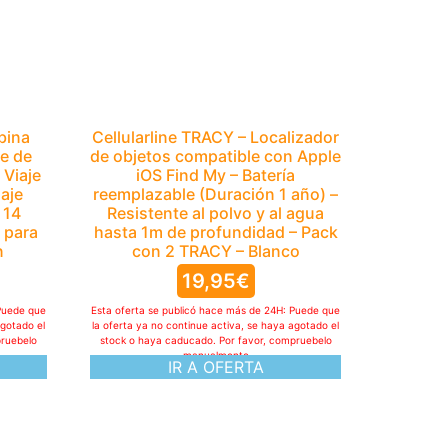
bina
Cellularline TRACY – Localizador
e de
de objetos compatible con Apple
Viaje
iOS Find My – Batería
aje
reemplazable (Duración 1 año) –
 14
Resistente al polvo y al agua
 para
hasta 1m de profundidad – Pack
n
con 2 TRACY – Blanco
19,95
€
Puede que
Esta oferta se publicó hace más de 24H: Puede que
agotado el
la oferta ya no continue activa, se haya agotado el
pruebelo
stock o haya caducado. Por favor, compruebelo
manualmente
IR A OFERTA