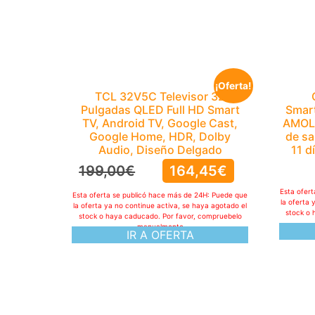
¡Oferta!
TCL 32V5C Televisor 32
Pulgadas QLED Full HD Smart
Smart
TV, Android TV, Google Cast,
AMOLE
Google Home, HDR, Dolby
de sa
Audio, Diseño Delgado
11 d
199,00
€
164,45
€
Esta ofer
Esta oferta se publicó hace más de 24H: Puede que
la oferta 
la oferta ya no continue activa, se haya agotado el
stock o 
stock o haya caducado. Por favor, compruebelo
manualmente
IR A OFERTA