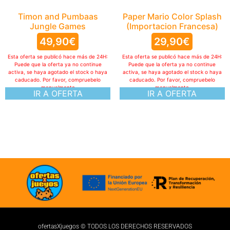
Timon and Pumbaas
Paper Mario Color Splash
Jungle Games
(Importacion Francesa)
49,90
€
29,90
€
Esta oferta se publicó hace más de 24H:
Esta oferta se publicó hace más de 24H:
Puede que la oferta ya no continue
Puede que la oferta ya no continue
activa, se haya agotado el stock o haya
activa, se haya agotado el stock o haya
caducado. Por favor, compruebelo
caducado. Por favor, compruebelo
manualmente
manualmente
IR A OFERTA
IR A OFERTA
ofertasXjuegos © TODOS LOS DERECHOS RESERVADOS