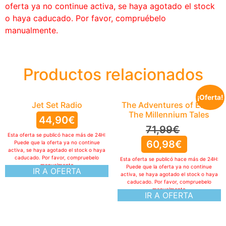
oferta ya no continue activa, se haya agotado el stock
o haya caducado. Por favor, compruébelo
manualmente.
Productos relacionados
¡Oferta!
Jet Set Radio
The Adventures of Elliot:
The Millennium Tales
44,90
€
71,99
€
Esta oferta se publicó hace más de 24H:
60,98
€
Puede que la oferta ya no continue
activa, se haya agotado el stock o haya
caducado. Por favor, compruebelo
Esta oferta se publicó hace más de 24H:
manualmente
Puede que la oferta ya no continue
IR A OFERTA
activa, se haya agotado el stock o haya
caducado. Por favor, compruebelo
manualmente
IR A OFERTA