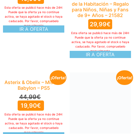
de la Habitación – Regalo
Esta oferta se publicó hace más de 24H:
para Niños, Niñas y Fans
Puede que la oferta ya no continue
de 9+ Años – 21582
activa, se haya agotado el stock o haya
caducado. Por favor, compruebelo
29,99
€
manualmente
IR A OFERTA
Esta oferta se publicó hace más de 24H:
Puede que la oferta ya no continue
activa, se haya agotado el stock o haya
caducado. Por favor, compruebelo
manualmente
IR A OFERTA
¡Oferta!
¡Oferta!
Asterix & Obelix – Mission
Babylon – PS5
44,99
€
19,90
€
Esta oferta se publicó hace más de 24H:
Puede que la oferta ya no continue
activa, se haya agotado el stock o haya
caducado. Por favor, compruebelo
manualmente