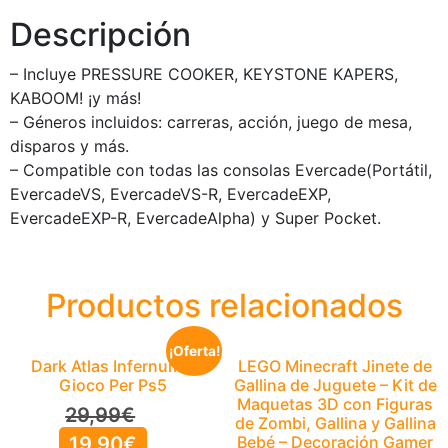
Descripción
– Incluye PRESSURE COOKER, KEYSTONE KAPERS,
KABOOM! ¡y más!
– Géneros incluidos: carreras, acción, juego de mesa,
disparos y más.
– Compatible con todas las consolas Evercade(Portátil,
EvercadeVS, EvercadeVS-R, EvercadeEXP,
EvercadeEXP-R, EvercadeAlpha) y Super Pocket.
Productos relacionados
¡Oferta!
Dark Atlas Infernum –
LEGO Minecraft Jinete de
Gioco Per Ps5
Gallina de Juguete – Kit de
Maquetas 3D con Figuras
29,99
€
de Zombi, Gallina y Gallina
19,90
€
Bebé – Decoración Gamer