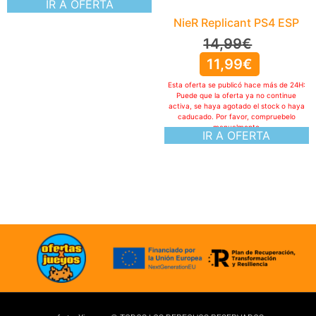
IR A OFERTA
NieR Replicant PS4 ESP
14,99
€
11,99
€
Esta oferta se publicó hace más de 24H:
Puede que la oferta ya no continue
activa, se haya agotado el stock o haya
caducado. Por favor, compruebelo
manualmente
IR A OFERTA