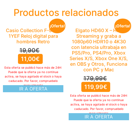
Productos relacionados
¡Oferta!
¡Oferta!
Casio Collection F-91W-
Elgato HD60 X – Haz
1YEF Reloj digital para
Streaming y graba a
hombres Retro
1080p60 HDR10 o 4K30
con latencia ultrabaja en
19,90
€
PS5/Pro, PS4/Pro, Xbox
11,00
€
Series X/S, Xbox One X/S,
en OBS y Otros, Funciona
Esta oferta se publicó hace más de 24H:
con PC y Mac
Puede que la oferta ya no continue
activa, se haya agotado el stock o haya
179,99
€
caducado. Por favor, compruebelo
manualmente
119,99
€
IR A OFERTA
Esta oferta se publicó hace más de 24H:
Puede que la oferta ya no continue
activa, se haya agotado el stock o haya
caducado. Por favor, compruebelo
manualmente
IR A OFERTA