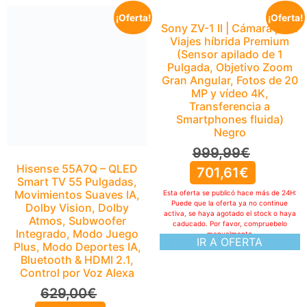
¡Oferta!
¡Oferta!
Sony ZV-1 II | Cámara para
Viajes híbrida Premium
(Sensor apilado de 1
Pulgada, Objetivo Zoom
Gran Angular, Fotos de 20
MP y vídeo 4K,
Transferencia a
Smartphones fluida)
Negro
999,99
€
Hisense 55A7Q – QLED
701,61
€
Smart TV 55 Pulgadas,
Movimientos Suaves IA,
Esta oferta se publicó hace más de 24H:
Puede que la oferta ya no continue
Dolby Vision, Dolby
activa, se haya agotado el stock o haya
Atmos, Subwoofer
caducado. Por favor, compruebelo
Integrado, Modo Juego
manualmente
IR A OFERTA
Plus, Modo Deportes IA,
Bluetooth & HDMI 2.1,
Control por Voz Alexa
629,00
€