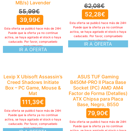
MB/s) Lavender
62,08
€
55,99
€
52,28
€
39,99
€
Esta oferta se publicó hace más de 24H:
Puede que la oferta ya no continue
Esta oferta se publicó hace más de 24H:
activa, se haya agotado el stock o haya
Puede que la oferta ya no continue
caducado. Por favor, compruebelo
activa, se haya agotado el stock o haya
manualmente
caducado. Por favor, compruebelo
IR A OFERTA
manualmente
IR A OFERTA
Lexip X Ubisoft Assassin’s
ASUS TUF Gaming
Creed Shadows Initiate
B450M-PRO II Placa Base
Box – PC Game, Mouse &
Socket (PC) AMD AM4
Mat
Factor de Forma (Detalles)
ATX Chipsa para Placa
111,39
€
Base, Negro, B550
Esta oferta se publicó hace más de 24H:
79,90
€
Puede que la oferta ya no continue
activa, se haya agotado el stock o haya
Esta oferta se publicó hace más de 24H:
caducado. Por favor, compruebelo
Puede que la oferta ya no continue
manualmente
activa, se haya agotado el stock o haya