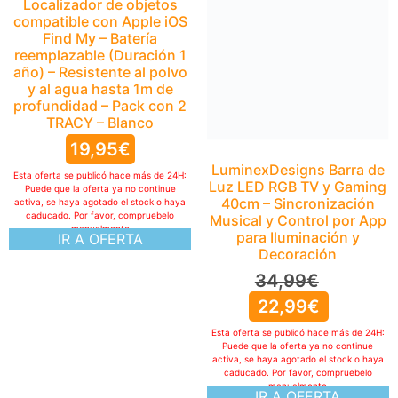
Localizador de objetos
compatible con Apple iOS
Find My – Batería
reemplazable (Duración 1
año) – Resistente al polvo
y al agua hasta 1m de
profundidad – Pack con 2
TRACY – Blanco
19,95
€
LuminexDesigns Barra de
Esta oferta se publicó hace más de 24H:
Luz LED RGB TV y Gaming
Puede que la oferta ya no continue
40cm – Sincronización
activa, se haya agotado el stock o haya
caducado. Por favor, compruebelo
Musical y Control por App
manualmente
para Iluminación y
IR A OFERTA
Decoración
34,99
€
22,99
€
Esta oferta se publicó hace más de 24H:
Puede que la oferta ya no continue
activa, se haya agotado el stock o haya
caducado. Por favor, compruebelo
manualmente
IR A OFERTA