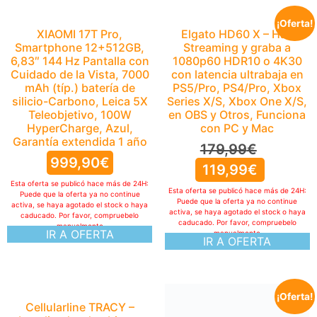
¡Oferta!
XIAOMI 17T Pro,
Elgato HD60 X – Haz
Smartphone 12+512GB,
Streaming y graba a
6,83″ 144 Hz Pantalla con
1080p60 HDR10 o 4K30
Cuidado de la Vista, 7000
con latencia ultrabaja en
mAh (típ.) batería de
PS5/Pro, PS4/Pro, Xbox
silicio-Carbono, Leica 5X
Series X/S, Xbox One X/S,
Teleobjetivo, 100W
en OBS y Otros, Funciona
HyperCharge, Azul,
con PC y Mac
Garantía extendida 1 año
179,99
€
999,90
€
119,99
€
Esta oferta se publicó hace más de 24H:
Esta oferta se publicó hace más de 24H:
Puede que la oferta ya no continue
Puede que la oferta ya no continue
activa, se haya agotado el stock o haya
activa, se haya agotado el stock o haya
caducado. Por favor, compruebelo
caducado. Por favor, compruebelo
manualmente
IR A OFERTA
manualmente
IR A OFERTA
¡Oferta!
Cellularline TRACY –