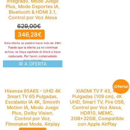
Integrado, Modo Juego
Plus, Modo Deportes IA,
Bluetooth & HDMI 2.1,
Control por Voz Alexa
629,00
€
346,28
€
Esta oferta se publicó hace más de 24H:
Puede que la oferta ya no continue
activa, se haya agotado el stock o haya
caducado. Por favor, compruebelo
manualmente
IR A OFERTA
¡Oferta!
Hisense 65A6S – UHD 4K
XIAOMI TV F 43, 43
Smart TV 65 Pulgadas,
Pulgadas (109 cm), 4K
Escalador IA 4K, Smooth
UHD, Smart TV, Fire OS8,
Motion IA, Modo Juego
Control por Voz Alexa,
Plus, Dolby Vision,
HDR10, MEMC,
Control por Voz,
2GB+32GB, Compatible
Filmmaker Mode, Airplay
con Apple AirPlay