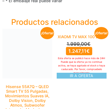
– * El embalaje real puede variar
Productos relacionados
¡Oferta!
¡Oferta!
XIAOMI TV MAX 100 2025
1.999,00
€
1.247,11
€
Esta oferta se publicó hace más de 24H:
Puede que la oferta ya no continue
activa, se haya agotado el stock o haya
caducado. Por favor, compruebelo
manualmente
IR A OFERTA
Hisense 55A7Q – QLED
Smart TV 55 Pulgadas,
Movimientos Suaves IA,
Dolby Vision, Dolby
Atmos, Subwoofer