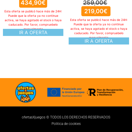
434,90
€
259,00
€
219,00
€
Esta oferta se publicó hace más de 24H:
Puede que la oferta ya no continue
Esta oferta se publicó hace más de 24H:
activa, se haya agotado el stock o haya
Puede que la oferta ya no continue
caducado. Por favor, compruebelo
activa, se haya agotado el stock o haya
manualmente
IR A OFERTA
caducado. Por favor, compruebelo
manualmente
IR A OFERTA
ofertasXjuegos © TODOS LOS DERECHOS RESERVADOS
Politica de cookies