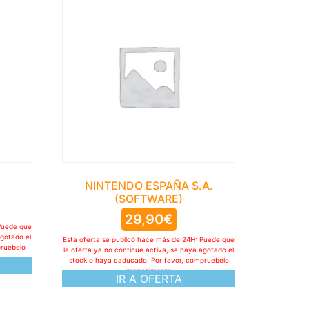
NINTENDO ESPAÑA S.A.
(SOFTWARE)
29,90
€
Puede que
agotado el
Esta oferta se publicó hace más de 24H: Puede que
pruebelo
la oferta ya no continue activa, se haya agotado el
stock o haya caducado. Por favor, compruebelo
manualmente
IR A OFERTA