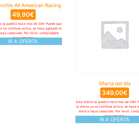
hrottle All American Racing
49,90
€
ta se publicó hace más de 24H: Puede que
ya no continue activa, se haya agotado el
haya caducado. Por favor, compruebelo
manualmente
IR A OFERTA
Oferta del día
349,00
€
Esta oferta se publicó hace más de 24H: 
la oferta ya no continue activa, se haya 
stock o haya caducado. Por favor, com
manualmente
IR A OFERTA