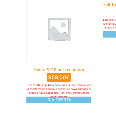
Full T
Esta ofer
la oferta 
stock o 
Hasta 512€ por recompra
959,00
€
Esta oferta se publicó hace más de 24H: Puede que
la oferta ya no continue activa, se haya agotado el
stock o haya caducado. Por favor, compruebelo
manualmente
IR A OFERTA