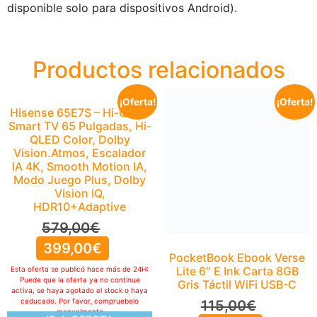
disponible solo para dispositivos Android).
Productos relacionados
¡Oferta!
¡Oferta!
Hisense 65E7S – Hi-QLED
PocketBook Ebook Verse
Smart TV 65 Pulgadas, Hi-
Lite 6″ E Ink Carta 8GB
QLED Color, Dolby
Gris Táctil WiFi USB-C
Vision.Atmos, Escalador
115,00
€
IA 4K, Smooth Motion IA,
Modo Juego Plus, Dolby
95,78
€
Vision IQ,
Esta oferta se publicó hace más de 24H:
HDR10+Adaptive
Puede que la oferta ya no continue
activa, se haya agotado el stock o haya
579,00
€
caducado. Por favor, compruebelo
399,00
€
manualmente
IR A OFERTA
Esta oferta se publicó hace más de 24H:
Puede que la oferta ya no continue
activa, se haya agotado el stock o haya
caducado. Por favor, compruebelo
manualmente