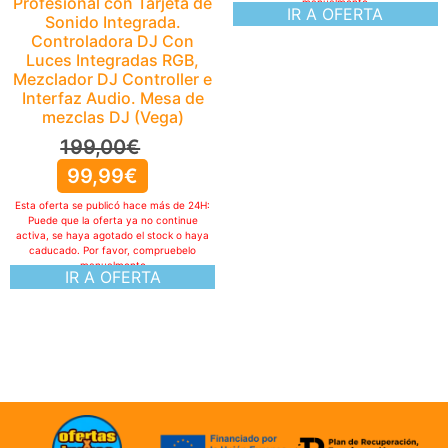
mezclas DJ (Vega)
199,00
€
99,99
€
Esta oferta se publicó hace más de 24H:
Puede que la oferta ya no continue
activa, se haya agotado el stock o haya
caducado. Por favor, compruebelo
manualmente
IR A OFERTA
ofertasXjuegos © TODOS LOS DERECHOS RESERVADOS
Politica de cookies