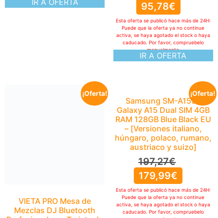
IR A OFERTA
¡Oferta!
¡Oferta!
Samsung SM-A155F
Galaxy A15 Dual SIM 4GB
RAM 128GB Blue Black EU
– [Versiones italiano,
húngaro, polaco, rumano,
austriaco y suizo]
197,27
€
179,99
€
Esta oferta se publicó hace más de 24H:
Puede que la oferta ya no continue
VIETA PRO Mesa de
activa, se haya agotado el stock o haya
Mezclas DJ Bluetooth
caducado. Por favor, compruebelo
Profesional con Tarjeta de
manualmente
IR A OFERTA
Sonido Integrada.
Controladora DJ Con
Luces Integradas RGB,
Mezclador DJ Controller e
Interfaz Audio. Mesa de