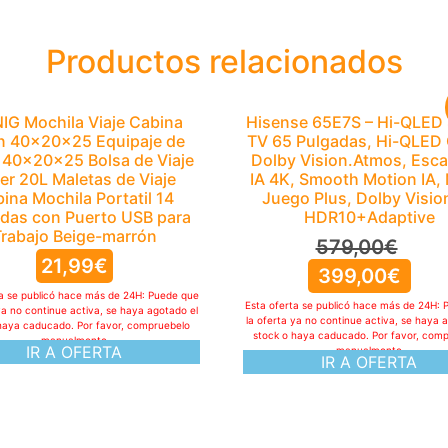
Productos relacionados
G Mochila Viaje Cabina
Hisense 65E7S – Hi-QLED
n 40x20x25 Equipaje de
TV 65 Pulgadas, Hi-QLED 
40x20x25 Bolsa de Viaje
Dolby Vision.Atmos, Esca
er 20L Maletas de Viaje
IA 4K, Smooth Motion IA,
ina Mochila Portatil 14
Juego Plus, Dolby Vision
das con Puerto USB para
HDR10+Adaptive
Trabajo Beige-marrón
579,00
€
21,99
€
399,00
€
ta se publicó hace más de 24H: Puede que
Esta oferta se publicó hace más de 24H: 
ya no continue activa, se haya agotado el
la oferta ya no continue activa, se haya 
haya caducado. Por favor, compruebelo
stock o haya caducado. Por favor, com
manualmente
IR A OFERTA
manualmente
IR A OFERTA