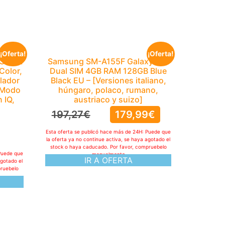
¡Oferta!
¡Oferta!
 Smart
Samsung SM-A155F Galaxy A15
Color,
Dual SIM 4GB RAM 128GB Blue
lador
Black EU – [Versiones italiano,
 Modo
húngaro, polaco, rumano,
 IQ,
austriaco y suizo]
197,27
€
179,99
€
Esta oferta se publicó hace más de 24H: Puede que
la oferta ya no continue activa, se haya agotado el
stock o haya caducado. Por favor, compruebelo
Puede que
manualmente
IR A OFERTA
agotado el
pruebelo