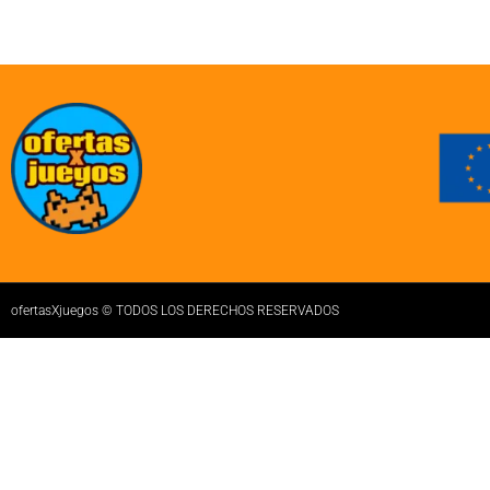
ofertasXjuegos © TODOS LOS DERECHOS RESERVADOS