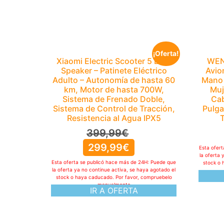
¡Oferta!
Xiaomi Electric Scooter 5 ES +
WENI
Speaker – Patinete Eléctrico
Avio
Adulto – Autonomía de hasta 60
Mano 
km, Motor de hasta 700W,
Muj
Sistema de Frenado Doble,
Cab
Sistema de Control de Tracción,
Pulga
Resistencia al Agua IPX5
399,99
€
299,99
€
Esta ofer
la oferta 
Esta oferta se publicó hace más de 24H: Puede que
stock o 
la oferta ya no continue activa, se haya agotado el
stock o haya caducado. Por favor, compruebelo
manualmente
IR A OFERTA