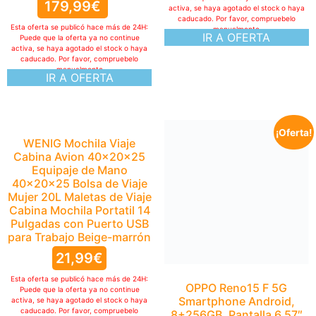
179,99
€
activa, se haya agotado el stock o haya
caducado. Por favor, compruebelo
Esta oferta se publicó hace más de 24H:
manualmente
IR A OFERTA
Puede que la oferta ya no continue
activa, se haya agotado el stock o haya
caducado. Por favor, compruebelo
manualmente
IR A OFERTA
¡Oferta!
WENIG Mochila Viaje
OPPO Reno15 F 5G
Cabina Avion 40x20x25
Smartphone Android,
Equipaje de Mano
8+256GB, Pantalla 6.57″
40x20x25 Bolsa de Viaje
120Hz, Cámara Ultra Gran
Mujer 20L Maletas de Viaje
Angular 50MP FOV 100°, AI
Cabina Mochila Portatil 14
Portrait Glow, Batería
Pulgadas con Puerto USB
6500mAh, IP69, con
para Trabajo Beige-marrón
Cargador 80W
SUPERVOOC, Aurora Blue
21,99
€
379,00
€
Esta oferta se publicó hace más de 24H:
329,90
€
Puede que la oferta ya no continue
activa, se haya agotado el stock o haya
caducado. Por favor, compruebelo
Esta oferta se publicó hace más de 24H: