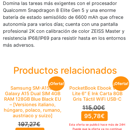
Domina las tareas más exigentes con el procesador
Qualcomm Snapdragon 8 Elite Gen 5 y una enorme
batería de estado semisólido de 6600 mAh que ofrece
autonomía para varios días; cuenta con una pantalla
profesional 2K con calibración de color ZEISS Master y
resistencia IP68/IP69 para resistir hasta en los entornos
más adversos.
Productos relacionados
¡Oferta!
¡Oferta!
Samsung SM-A155F
PocketBook Ebook Verse
Galaxy A15 Dual SIM 4GB
Lite 6″ E Ink Carta 8GB
RAM 128GB Blue Black EU
Gris Táctil WiFi USB-C
– [Versiones italiano,
115,00
€
húngaro, polaco, rumano,
austriaco y suizo]
95,78
€
197,27
€
Esta oferta se publicó hace más de 24H:
Puede que la oferta ya no continue