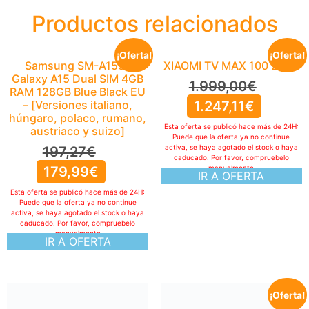
Productos relacionados
¡Oferta!
¡Oferta!
Samsung SM-A155F
XIAOMI TV MAX 100 2025
Galaxy A15 Dual SIM 4GB
1.999,00
€
RAM 128GB Blue Black EU
– [Versiones italiano,
1.247,11
€
húngaro, polaco, rumano,
Esta oferta se publicó hace más de 24H:
austriaco y suizo]
Puede que la oferta ya no continue
activa, se haya agotado el stock o haya
197,27
€
caducado. Por favor, compruebelo
179,99
€
manualmente
IR A OFERTA
Esta oferta se publicó hace más de 24H:
Puede que la oferta ya no continue
activa, se haya agotado el stock o haya
caducado. Por favor, compruebelo
manualmente
IR A OFERTA
¡Oferta!
WENIG Mochila Viaje