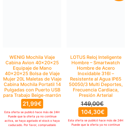
Cabina Avion 40x20x25
Equipaje de Mano
40x20x25 Bolsa de Viaje
Mujer 20L Maletas de Viaje
Cabina Mochila Portatil 14
Pulgadas con Puerto USB
para Trabajo Beige-marrón
21,99
€
Esta oferta se publicó hace más de 24H:
LOTUS Reloj Inteligente
Puede que la oferta ya no continue
Hombre – Smartwatch
activa, se haya agotado el stock o haya
caducado. Por favor, compruebelo
Hombre de Acero
manualmente
Inoxidable 316l –
IR A OFERTA
Resistente al Agua IP65
50050/3 Multi Deportes,
Frecuencia Cardiaca,
Presión Arterial
149,00
€
104,30
€
Esta oferta se publicó hace más de 24H:
Puede que la oferta ya no continue