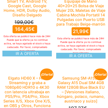
Smart TV, Android TV,
Equipaje de Mano
Google Cast, Google
40x20x25 Bolsa de Viaje
Home, HDR, Dolby Audio,
Mujer 20L Maletas de Viaje
Diseño Delgado
Cabina Mochila Portatil 14
Pulgadas con Puerto USB
199,00
€
para Trabajo Beige-marrón
164,45
€
21,99
€
Esta oferta se publicó hace más de 24H:
Esta oferta se publicó hace más de 24H:
Puede que la oferta ya no continue
Puede que la oferta ya no continue
activa, se haya agotado el stock o haya
activa, se haya agotado el stock o haya
caducado. Por favor, compruebelo
caducado. Por favor, compruebelo
manualmente
IR A OFERTA
manualmente
IR A OFERTA
¡Oferta!
¡Oferta!
Elgato HD60 X – Haz
Samsung SM-A155F
Streaming y graba a
Galaxy A15 Dual SIM 4GB
1080p60 HDR10 o 4K30
RAM 128GB Blue Black EU
con latencia ultrabaja en
– [Versiones italiano,
PS5/Pro, PS4/Pro, Xbox
húngaro, polaco, rumano,
Series X/S, Xbox One X/S,
austriaco y suizo]
en OBS y Otros, Funciona