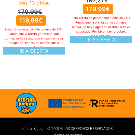
197,27
€
con PC y Mac
179,99
€
179,99
€
Esta oferta se publicó hace más de 24H:
119,99
€
Puede que la oferta ya no continue
activa, se haya agotado el stock o haya
Esta oferta se publicó hace más de 24H:
caducado. Por favor, compruebelo
Puede que la oferta ya no continue
manualmente
activa, se haya agotado el stock o haya
IR A OFERTA
caducado. Por favor, compruebelo
manualmente
IR A OFERTA
ofertasXjuegos © TODOS LOS DERECHOS RESERVADOS